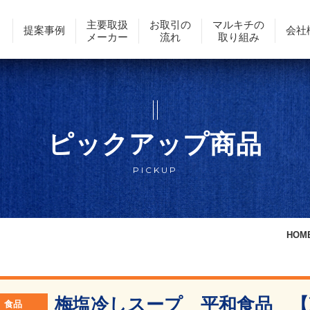
主要取扱
お取引の
マルキチの
提案事例
会社
メーカー
流れ
取り組み
ピックアップ商品
PICKUP
HOM
梅塩冷しスープ 平和食品 【
食品