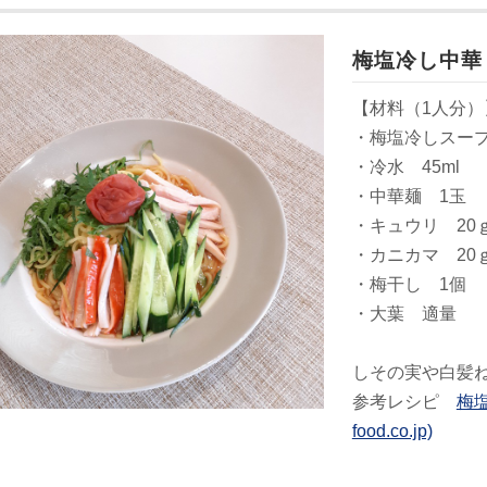
梅塩冷し中華
【材料（1人分）
・梅塩冷しスープ 
・冷水 45ml
・中華麺 1玉
・キュウリ 20
・カニカマ 20
・梅干し 1個
・大葉 適量
しその実や白髪
参考レシピ
梅塩
food.co.jp)