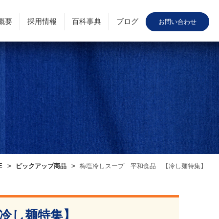
概要
採用情報
百科事典
ブログ
お問い合わせ
E
ピックアップ商品
梅塩冷しスープ 平和食品 【冷し麺特集】
冷し麺特集】