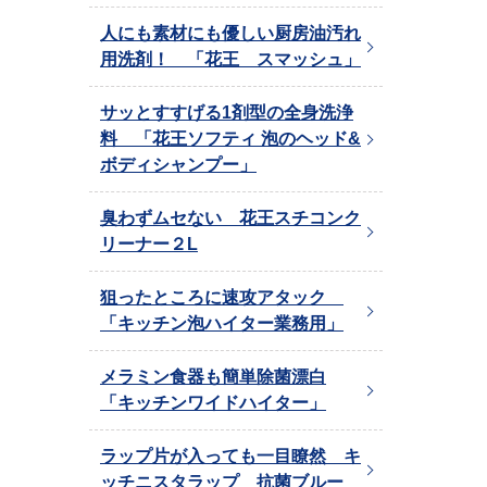
人にも素材にも優しい厨房油汚れ
用洗剤！ 「花王 スマッシュ」
サッとすすげる1剤型の全身洗浄
料 「花王ソフティ 泡のヘッド&
ボディシャンプー」
臭わずムセない 花王スチコンク
リーナー２L
狙ったところに速攻アタック
「キッチン泡ハイター業務用」
メラミン食器も簡単除菌漂白
「キッチンワイドハイター」
ラップ片が入っても一目瞭然 キ
ッチニスタラップ 抗菌ブルー