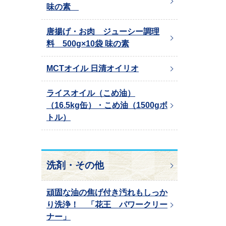
味の素
唐揚げ・お肉 ジューシー調理
料 500g×10袋 味の素
MCTオイル 日清オイリオ
ライスオイル（こめ油）
（16.5kg缶）・こめ油（1500gボ
トル）
洗剤・その他
頑固な油の焦げ付き汚れもしっか
り洗浄！ 「花王 パワークリー
ナー」