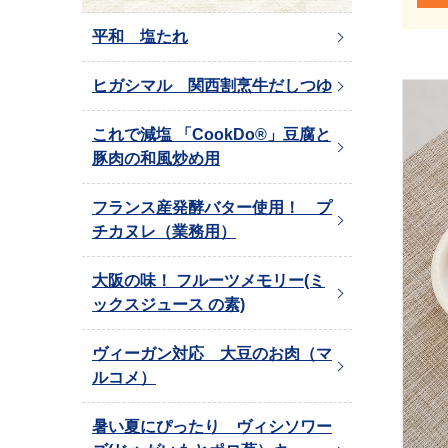
平和 塩たれ
ヒガシマル 関西割烹牛だしつゆ
これで減塩 「CookDo®」豆腐と
豚肉の和風炒め用
フランス産発酵バター使用！ プ
チカヌレ（業務用）
大阪の味！ フルーツメモリー(ミ
ックスジュース の素)
ヴィーガン対応 大豆のお肉（マ
ルコメ）
暑い夏にぴったり ヴィシソワー