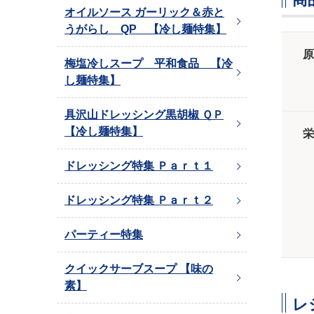
オイルソース ガーリック＆赤と
うがらし QP 【冷し麺特集】
原
梅塩冷しスープ 平和食品 【冷
し麺特集】
具沢山ドレッシング黒胡椒 ＱＰ
【冷し麺特集】
栄
ドレッシング特集 Ｐａｒｔ１
ドレッシング特集 Ｐａｒｔ２
パーティー特集
クイックサーブスープ 【味の
素】
レ