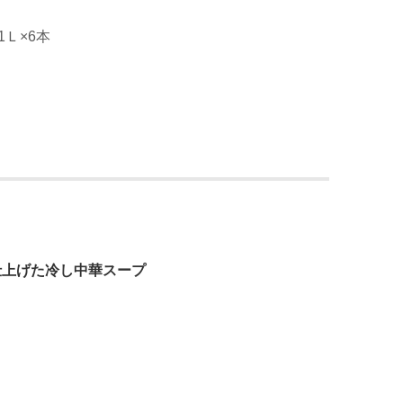
1Ｌ×6本
仕上げた冷し中華スープ