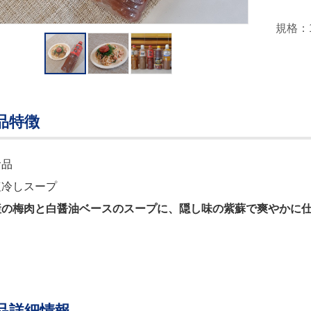
規格：
品特徴
食品
塩冷しスープ
産の梅肉と白醤油ベースのスープに、隠し味の紫蘇で爽やかに
品詳細情報