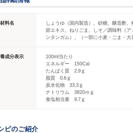
材料名
しょうゆ（国内製造）、砂糖、醸造酢、
節エキス、ねりごま、しそ／調味料（ア
ンタンガム）、（一部に小麦・ごま・大
養成分表示
100ml当たり
エネルギー 150Cal
たんぱく質 2.9ｇ
脂質 0.6ｇ
炭水化物 33.3ｇ
ナトリウム 3820ｍｇ
食塩相当量 9.7ｇ
シピのご紹介