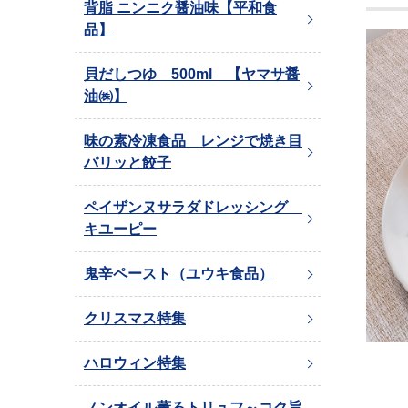
背脂 ニンニク醤油味【平和食
品】
貝だしつゆ 500ml 【ヤマサ醤
油㈱】
味の素冷凍食品 レンジで焼き目
パリッと餃子
ペイザンヌサラダドレッシング
キユーピー
鬼辛ペースト（ユウキ食品）
クリスマス特集
ハロウィン特集
ノンオイル薫るトリュフ～コク旨