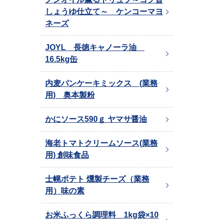
しょうゆ仕立て～ ケンコーマヨ
ネーズ
JOYL 長徳キャノーラ油
16.5kg缶
内麦パンケーキミックス (業務
用) 奥本製粉
かにソース590ｇ ヤマサ醤油
海老トマトクリームソース(業務
用) 創味食品
士幌ポテト 燻製チーズ（業務
用）味の素
お米ふっくら調理料 1kg袋×10