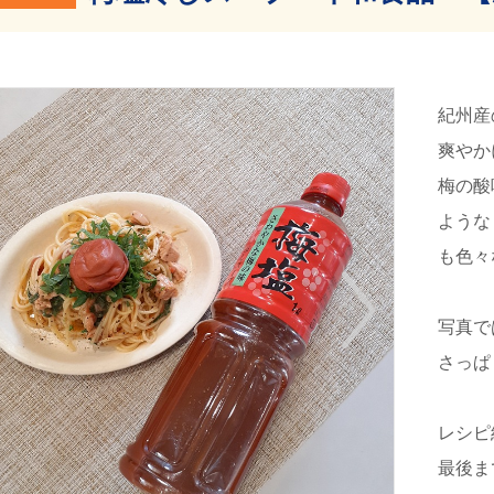
紀州産
爽やか
梅の酸
ような
も色々
写真で
さっぱ
レシピ
最後ま