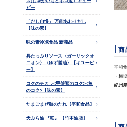
ズ(じゃがいもとポロ葱）キュー
ピー
「だし自慢」 万能あわせだし
【味の素】
味の素冷凍食品 新商品
商
具たっぷりソース〈ガーリックオ
ニオン〉〈ゆず醤油〉【キユーピ
平和
ー】
・梅
コクのチカラ<甲殻類のコク><魚
紀州
のコク>【味の素】
たまごまぜ麺のたれ【平和食品】
天ぷら油 『咲』 【竹本油脂】
商