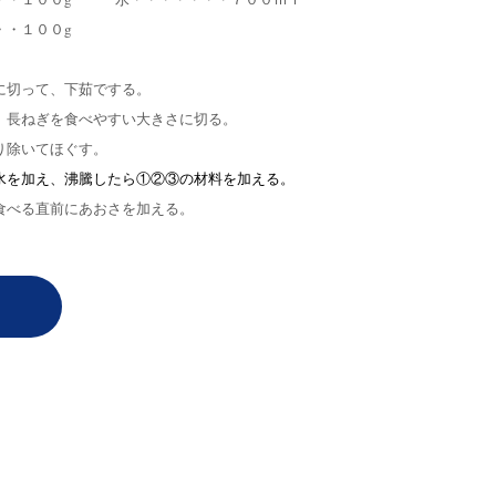
・・１００g
に切って、下茹でする。
、長ねぎを食べやすい大きさに切る。
り除いてほぐす。
水を加え、沸騰したら①②③の材料を加える。
食べる直前にあおさを加える。