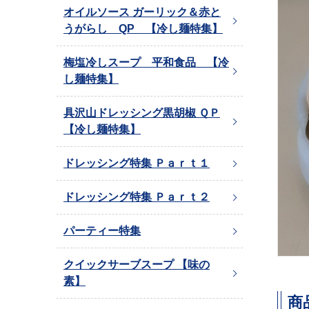
オイルソース ガーリック＆赤と
うがらし QP 【冷し麺特集】
梅塩冷しスープ 平和食品 【冷
し麺特集】
具沢山ドレッシング黒胡椒 ＱＰ
【冷し麺特集】
ドレッシング特集 Ｐａｒｔ１
ドレッシング特集 Ｐａｒｔ２
パーティー特集
クイックサーブスープ 【味の
素】
商