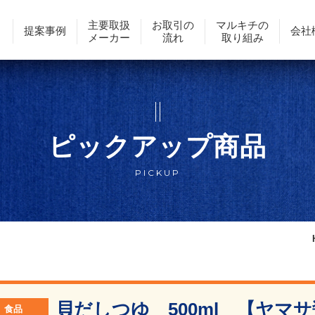
主要取扱
お取引の
マルキチの
提案事例
会社
メーカー
流れ
取り組み
ピックアップ商品
PICKUP
貝だしつゆ 500ml 【ヤマ
食品