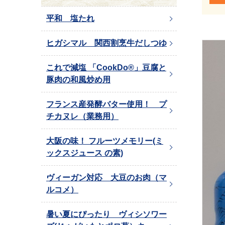
平和 塩たれ
ヒガシマル 関西割烹牛だしつゆ
これで減塩 「CookDo®」豆腐と
豚肉の和風炒め用
フランス産発酵バター使用！ プ
チカヌレ（業務用）
大阪の味！ フルーツメモリー(ミ
ックスジュース の素)
ヴィーガン対応 大豆のお肉（マ
ルコメ）
暑い夏にぴったり ヴィシソワー