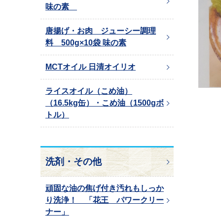
味の素
唐揚げ・お肉 ジューシー調理
料 500g×10袋 味の素
MCTオイル 日清オイリオ
ライスオイル（こめ油）
（16.5kg缶）・こめ油（1500gボ
トル）
洗剤・その他
頑固な油の焦げ付き汚れもしっか
り洗浄！ 「花王 パワークリー
ナー」