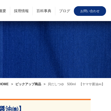
概要
採用情報
百科事典
ブログ
お問い合わせ
HOME
ピックアップ商品
貝だしつゆ 500ml 【ヤマサ醤油㈱】
サ醤油㈱】