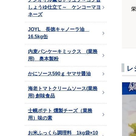
しょうゆ仕立て～ ケンコーマヨ
栄
ネーズ
JOYL 長徳キャノーラ油
16.5kg缶
内麦パンケーキミックス (業務
用) 奥本製粉
レ
かにソース590ｇ ヤマサ醤油
海老トマトクリームソース(業務
用) 創味食品
士幌ポテト 燻製チーズ（業務
用）味の素
お米ふっくら調理料 1kg袋×10