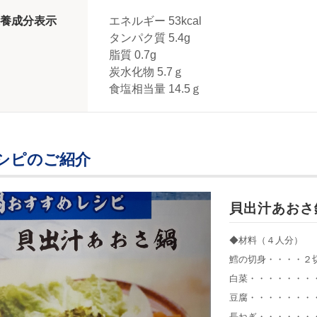
養成分表示
エネルギー 53kcal
タンパク質 5.4g
脂質 0.7g
炭水化物 5.7ｇ
食塩相当量 14.5ｇ
シピのご紹介
貝出汁あおさ
◆材料（４人分）
鱈の切身・・・・２
白菜・・・・・・・
豆腐・・・・・・・
長ねぎ・・・・・・