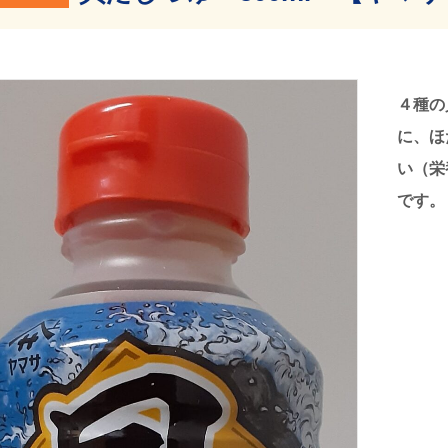
４
種の
に、ほ
い（栄
です。