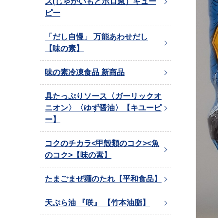
ズ(じゃがいもとポロ葱）キュー
ピー
「だし自慢」 万能あわせだし
【味の素】
味の素冷凍食品 新商品
具たっぷりソース〈ガーリックオ
ニオン〉〈ゆず醤油〉【キユーピ
ー】
コクのチカラ<甲殻類のコク><魚
のコク>【味の素】
たまごまぜ麺のたれ【平和食品】
天ぷら油 『咲』 【竹本油脂】