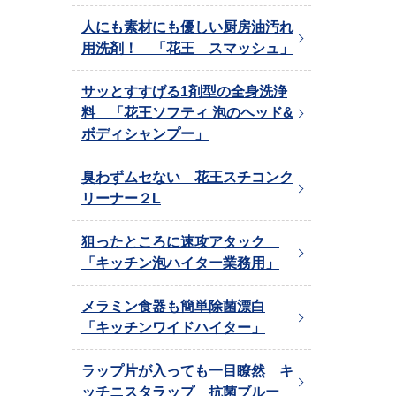
人にも素材にも優しい厨房油汚れ
用洗剤！ 「花王 スマッシュ」
サッとすすげる1剤型の全身洗浄
料 「花王ソフティ 泡のヘッド&
ボディシャンプー」
臭わずムセない 花王スチコンク
リーナー２L
狙ったところに速攻アタック
「キッチン泡ハイター業務用」
メラミン食器も簡単除菌漂白
「キッチンワイドハイター」
ラップ片が入っても一目瞭然 キ
ッチニスタラップ 抗菌ブルー