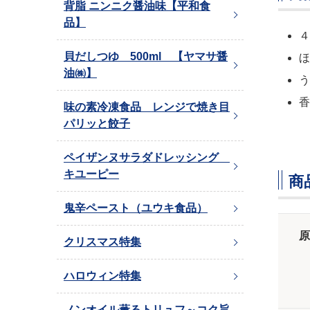
背脂 ニンニク醤油味【平和食
品】
４
貝だしつゆ 500ml 【ヤマサ醤
ほ
油㈱】
う
香
味の素冷凍食品 レンジで焼き目
パリッと餃子
ペイザンヌサラダドレッシング
キユーピー
商
鬼辛ペースト（ユウキ食品）
原
クリスマス特集
ハロウィン特集
ノンオイル薫るトリュフ～コク旨