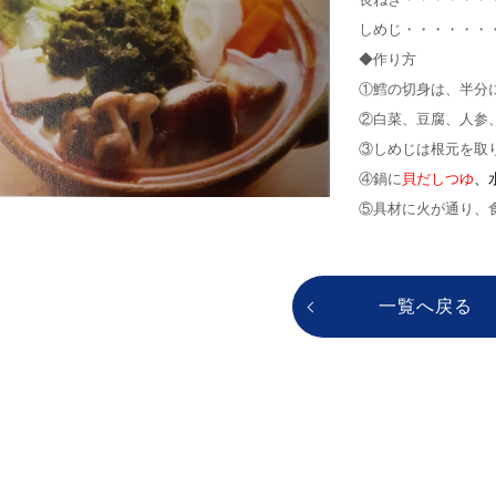
しめじ・・・・・・
◆作り方
①鱈の切身は、半分
②白菜、豆腐、人参
③しめじは根元を取
④鍋に
貝だしつゆ
、
⑤具材に火が通り、
一覧へ戻る