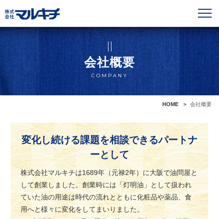
会社概要
COMPANY
HOME
会社概要
変化し続ける課題を相談できるパートナ
ーとして
株式会社マルキチは1689年（元禄2年）に大阪で油問屋と
して創業しました。創業時には「灯明油」として扱われ
ていた油の用途は時代の流れとともに化粧品や薬品、食
用へと様々に変化をしてまいりました。