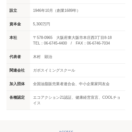
設立
1946年10月（創業1689年）
資本金
5,300万円
本社
〒578-0965 大阪府東大阪市本庄西3丁目8-18
TEL：06-6745-4400 / FAX：06-6746-7034
代表者
木村 顕治
関連会社
ガボスイミングスクール
加入団体
全国油脂販売業者連合会、中小企業家同友会
各種認定
エコアクション21認証、健康経営宣言、COOLチョ
イス
ACCESS