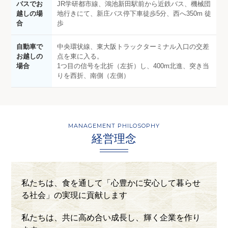
バスでお
JR学研都市線、鴻池新田駅前から近鉄バス、機械団
越しの場
地行きにて、新庄バス停下車徒歩5分、西へ350m 徒
合
歩
自動車で
中央環状線、東大阪トラックターミナル入口の交差
お越しの
点を東に入る。
場合
1つ目の信号を北折（左折）し、400m北進、突き当
りを西折、南側（左側）
MANAGEMENT PHILOSOPHY
経営理念
私たちは、食を通して「心豊かに安心して暮らせ
る社会」の実現に貢献します
私たちは、共に高め合い成長し、輝く企業を作り