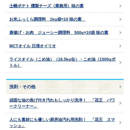
士幌ポテト 燻製チーズ（業務用）味の素
お米ふっくら調理料 1kg袋×10 味の素
唐揚げ・お肉 ジューシー調理料 500g×10袋 味の素
MCTオイル 日清オイリオ
ライスオイル（こめ油）（16.5kg缶）・こめ油（1500gボ
トル）
洗剤・その他
頑固な油の焦げ付き汚れもしっかり洗浄！ 「花王 パワ
ークリーナー」
人にも素材にも優しい厨房油汚れ用洗剤！ 「花王 スマ
ッシュ」