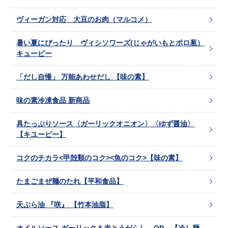
ヴィーガン対応 大豆のお肉（マルコメ）
暑い夏にぴったり ヴィシソワーズ(じゃがいもとポロ葱）
キューピー
「だし自慢」 万能あわせだし 【味の素】
味の素冷凍食品 新商品
具たっぷりソース〈ガーリックオニオン〉〈ゆず醤油〉
【キユーピー】
コクのチカラ<甲殻類のコク><魚のコク>【味の素】
たまごまぜ麺のたれ【平和食品】
天ぷら油 『咲』 【竹本油脂】