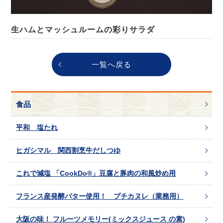
生ハムとマッシュルームの彩りサラダ
一覧へ戻る
食品
平和 塩たれ
ヒガシマル 関西割烹牛だしつゆ
これで減塩 「CookDo®」豆腐と豚肉の和風炒め用
フランス産発酵バター使用！ プチカヌレ（業務用）
大阪の味！ フルーツメモリー(ミックスジュース の素)