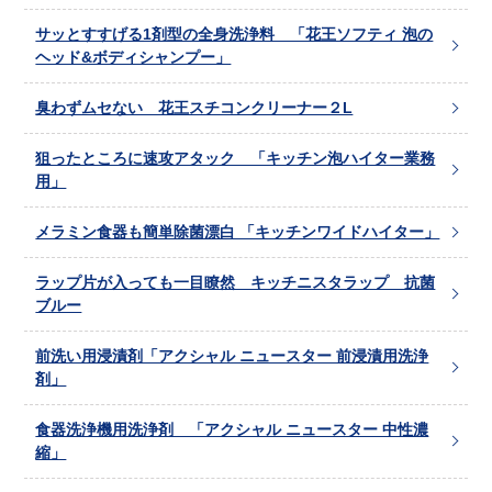
サッとすすげる1剤型の全身洗浄料 「花王ソフティ 泡の
ヘッド&ボディシャンプー」
臭わずムセない 花王スチコンクリーナー２L
狙ったところに速攻アタック 「キッチン泡ハイター業務
用」
メラミン食器も簡単除菌漂白 「キッチンワイドハイター」
ラップ片が入っても一目瞭然 キッチニスタラップ 抗菌
ブルー
前洗い用浸漬剤「アクシャル ニュースター 前浸漬用洗浄
剤」
食器洗浄機用洗浄剤 「アクシャル ニュースター 中性濃
縮」