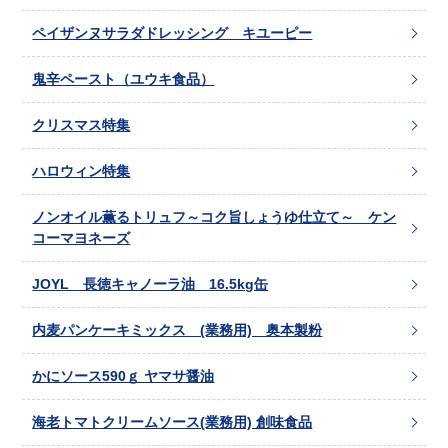
ペイザンヌサラダドレッシング キユーピー
鬼辛ペースト（ユウキ食品）
クリスマス特集
ハロウィン特集
ノンオイル薫るトリュフ～コク旨しょうゆ仕立て～ ケン
コーマヨネーズ
JOYL 長徳キャノーラ油 16.5kg缶
内麦パンケーキミックス (業務用) 奥本製粉
かにソース590ｇ ヤマサ醤油
海老トマトクリームソース(業務用) 創味食品