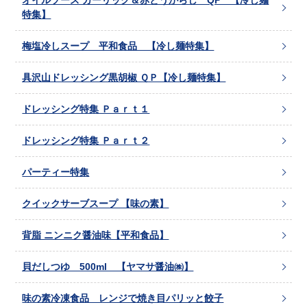
オイルソース ガーリック＆赤とうがらし QP 【冷し麺
特集】
梅塩冷しスープ 平和食品 【冷し麺特集】
具沢山ドレッシング黒胡椒 ＱＰ【冷し麺特集】
ドレッシング特集 Ｐａｒｔ１
ドレッシング特集 Ｐａｒｔ２
パーティー特集
クイックサーブスープ 【味の素】
背脂 ニンニク醤油味【平和食品】
貝だしつゆ 500ml 【ヤマサ醤油㈱】
味の素冷凍食品 レンジで焼き目パリッと餃子