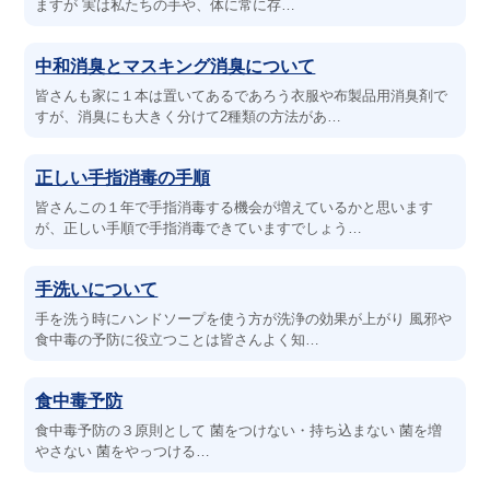
ますが 実は私たちの手や、体に常に存…
中和消臭とマスキング消臭について
皆さんも家に１本は置いてあるであろう衣服や布製品用消臭剤で
すが、消臭にも大きく分けて2種類の方法があ…
正しい手指消毒の手順
皆さんこの１年で手指消毒する機会が増えているかと思います
が、正しい手順で手指消毒できていますでしょう…
手洗いについて
手を洗う時にハンドソープを使う方が洗浄の効果が上がり 風邪や
食中毒の予防に役立つことは皆さんよく知…
食中毒予防
食中毒予防の３原則として 菌をつけない・持ち込まない 菌を増
やさない 菌をやっつける…