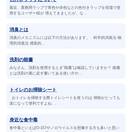
最近、業務用ラップで青色や赤色などの色付きラップを現場で使
用するユーザー様が 増えてきましたが、な…
消臭とは
消臭のメカニズムには以下の方法があります。 科学的消臭法 物
理的消臭法 感覚的…
洗剤の能書
みなさん、洗剤を使用するとき”能書”は確認していますか？ 能書
とは洗剤の裏に必ず書いてある使い方や…
トイレのお掃除シート
おトイレを掃除する際トイレシートを使うのは 掃除がとっても
楽になって便利ですよね …
身近な食中毒
食中毒といえばO-157やノロウイルスを想像する方も多いと思い