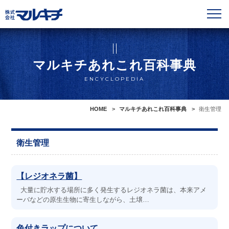
マルキチあれこれ百科事典
ENCYCLOPEDIA
HOME
マルキチあれこれ百科事典
衛生管理
衛生管理
【レジオネラ菌】
大量に貯水する場所に多く発生するレジオネラ菌は、本来アメ
ーバなどの原生生物に寄生しながら、土壌…
色付きラップについて